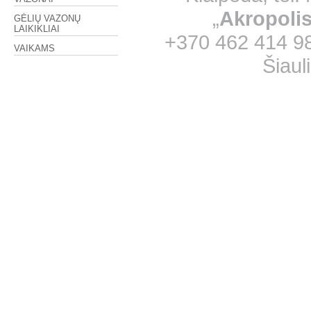
„
Akropoli
GĖLIŲ VAZONŲ
LAIKIKLIAI
+370 462 414 98;
VAIKAMS
Šiaul