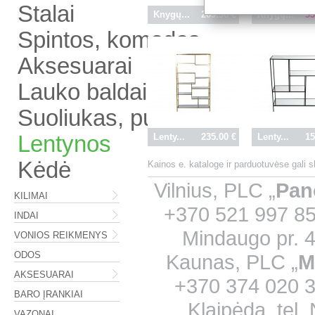
Stalai
Knygų...
269.50 €
Knygų...
33
Spintos, komodos
Aksesuarai
Lauko baldai
Suoliukas, pufas
Lentynos
Lenty...
235.00 €
Lenty...
15
Kėdė
Kainos e. kataloge ir parduotuvėse gali 
Vilnius, PLC „
Pan
KILIMAI
+370 521 997 85
INDAI
Mindaugo pr. 4
VONIOS REIKMENYS
ODOS
Kaunas, PLC „
M
AKSESUARAI
+370 374 020 33
BARO ĮRANKIAI
Klaipėda, tel
VAZONAI