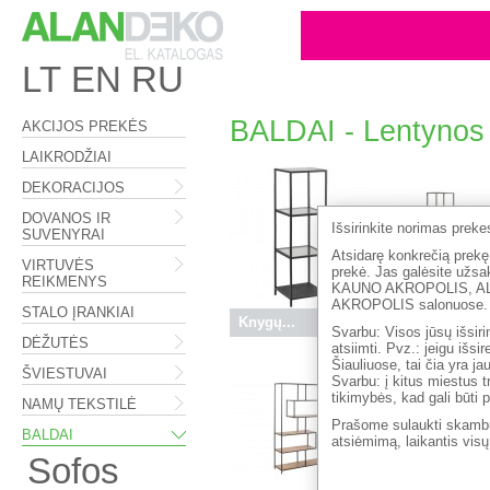
LT
EN
RU
BALDAI - Lentynos
AKCIJOS PREKĖS
LAIKRODŽIAI
DEKORACIJOS
DOVANOS IR
Išsirinkite norimas prek
SUVENYRAI
Atsidarę konkrečią prekę,
VIRTUVĖS
prekė. Jas galėsite 
REIKMENYS
KAUNO AKROPOLIS, A
AKROPOLIS salonuose.
STALO ĮRANKIAI
Knygų...
99.50 €
Knygų...
24
Svarbu: Visos jūsų išsiri
DĖŽUTĖS
atsiimti. Pvz.: jeigu išs
Šiauliuose, tai čia yra j
ŠVIESTUVAI
Svarbu: į kitus miestus t
tikimybės, kad gali būti 
NAMŲ TEKSTILĖ
Prašome sulaukti skambu
BALDAI
atsiėmimą, laikantis vis
Sofos