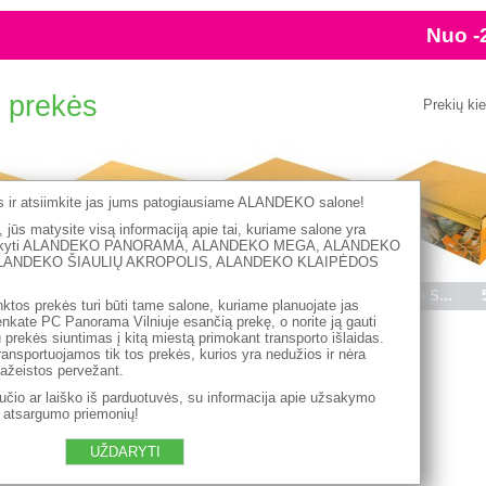
 prekės
Prekių ki
es ir atsiimkite jas jums patogiausiame ALANDEKO salone!
 jūs matysite visą informaciją apie tai, kuriame salone yra
užsakyti ALANDEKO PANORAMA, ALANDEKO MEGA, ALANDEKO
LANDEKO ŠIAULIŲ AKROPOLIS, ALANDEKO KLAIPĖDOS
8.00 €
Dėžė S...
7.50 €
Dėžė S...
6.50 €
Dėžė S...
nktos prekės turi būti tame salone, kuriame planuojate jas
irenkate PC Panorama Vilniuje esančią prekę, o norite ją gauti
au prekės siuntimas į kitą miestą primokant transporto išlaidas.
ransportuojamos tik tos prekės, kurios yra nedužios ir nėra
pažeistos pervežant.
čio ar laiško iš parduotuvės, su informacija apie užsakymo
ų atsargumo priemonių!
UŽDARYTI