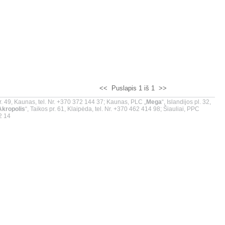
<<
Puslapis 1 iš 1
>>
r. 49, Kaunas, tel. Nr. +370 372 144 37; Kaunas, PLC „
Mega
“, Islandijos pl. 32,
Akropolis
“, Taikos pr. 61, Klaipėda, tel. Nr. +370 462 414 98; Šiauliai, PPC
02 14