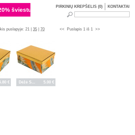
PIRKINIŲ KREPŠELIS
(
0
)
KONTAKTAI
ekis puslapyje:
21 |
35
|
70
<<
Puslapis 1 iš 1
>>
5.80 €
Dėžė S...
5.00 €