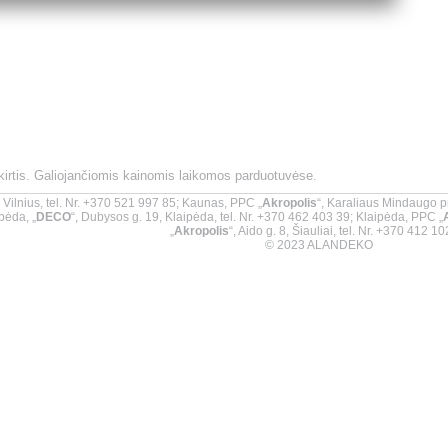
skirtis. Galiojančiomis kainomis laikomos parduotuvėse.
9, Vilnius, tel. Nr. +370 521 997 85; Kaunas, PPC „
Akropolis
“, Karaliaus Mindaugo p
pėda, „
DECO
“, Dubysos g. 19, Klaipėda, tel. Nr. +370 462 403 39; Klaipėda, PPC „
„
Akropolis
“, Aido g. 8, Šiauliai, tel. Nr. +370 412 1
© 2023 ALANDEKO