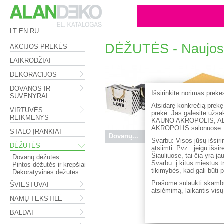
LT
EN
RU
DĖŽUTĖS - Naujos
AKCIJOS PREKĖS
LAIKRODŽIAI
DEKORACIJOS
DOVANOS IR
Išsirinkite norimas prek
SUVENYRAI
Atsidarę konkrečią prekę,
VIRTUVĖS
prekė. Jas galėsite 
REIKMENYS
KAUNO AKROPOLIS, A
AKROPOLIS salonuose.
STALO ĮRANKIAI
Dovanų...
2.50 €
Dėžė S...
Svarbu: Visos jūsų išsiri
DĖŽUTĖS
atsiimti. Pvz.: jeigu išs
Šiauliuose, tai čia yra j
Dovanų dėžutės
Svarbu: į kitus miestus t
Pintos dėžutės ir krepšiai
tikimybės, kad gali būti 
Dekoratyvinės dėžutės
Prašome sulaukti skambu
ŠVIESTUVAI
atsiėmimą, laikantis vis
NAMŲ TEKSTILĖ
BALDAI