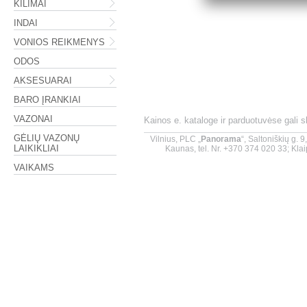
KILIMAI
INDAI
VONIOS REIKMENYS
ODOS
AKSESUARAI
BARO ĮRANKIAI
VAZONAI
Kainos e. kataloge ir parduotuvėse gali 
GĖLIŲ VAZONŲ
Vilnius, PLC „
Panorama
“, Saltoniškių g. 
LAIKIKLIAI
Kaunas, tel. Nr. +370 374 020 33; Klai
VAIKAMS