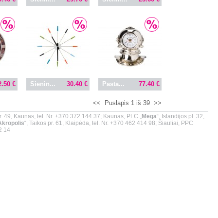
2.50 €
Sienin...
30.40 €
Pasta...
77.40 €
<<
Puslapis 1 iš 39
>>
r. 49, Kaunas, tel. Nr. +370 372 144 37; Kaunas, PLC „
Mega
“, Islandijos pl. 32,
Akropolis
“, Taikos pr. 61, Klaipėda, tel. Nr. +370 462 414 98; Šiauliai, PPC
02 14