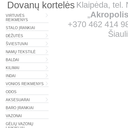
Dovanų kortelės
Klaipėda, tel
„
Akropoli
VIRTUVĖS
REIKMENYS
+370 462 414 98;
STALO ĮRANKIAI
Šiaul
DĖŽUTĖS
ŠVIESTUVAI
NAMŲ TEKSTILĖ
BALDAI
KILIMAI
INDAI
VONIOS REIKMENYS
ODOS
AKSESUARAI
BARO ĮRANKIAI
VAZONAI
GĖLIŲ VAZONŲ