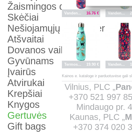
Žaismingos dovanos
Vanden...
16.76 €
Vanden...
2
Skėčiai
Nešiojamųjų kompiuterių pad
Atšvaitai
Dovanos vaikams
Gyvūnams
Termos...
19.90 €
Vanden...
1
Įvairūs
Kainos e. kataloge ir parduotuvėse gali 
Atvirukai
Vilnius, PLC „
Pan
Krepšiai
+370 521 997 85
Knygos
Mindaugo pr. 4
Gertuvės
Kaunas, PLC „
M
Gift bags
+370 374 020 33