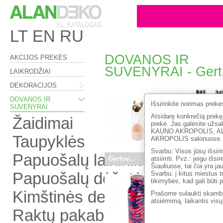
LT
EN
RU
DOVANOS IR
AKCIJOS PREKĖS
SUVENYRAI - Gert
LAIKRODŽIAI
DEKORACIJOS
DOVANOS IR
Išsirinkite norimas prek
SUVENYRAI
Atsidarę konkrečią prekę,
Žaidimai
prekė. Jas galėsite 
KAUNO AKROPOLIS, A
Taupyklės
AKROPOLIS salonuose.
Svarbu: Visos jūsų išsiri
Papuošalų laikikliai
Gertuv...
12.50 €
atsiimti. Pvz.: jeigu išs
ISO bu...
1
Šiauliuose, tai čia yra j
Papuošalų dėžutės
Svarbu: į kitus miestus t
tikimybės, kad gali būti 
Kimštinės dekoracijos
Prašome sulaukti skambu
atsiėmimą, laikantis vis
Raktų pakabukai