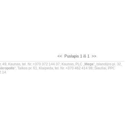
<<
Puslapis 1 iš 1
>>
r. 49, Kaunas, tel. Nr. +370 372 144 37; Kaunas, PLC „
Mega
“, Islandijos pl. 32,
Akropolis
“, Taikos pr. 61, Klaipėda, tel. Nr. +370 462 414 98; Šiauliai, PPC
02 14