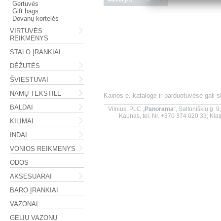
Gertuvės
Gift bags
Dovanų kortelės
VIRTUVĖS
REIKMENYS
STALO ĮRANKIAI
DĖŽUTĖS
ŠVIESTUVAI
NAMŲ TEKSTILĖ
Kainos e. kataloge ir parduotuvėse gali 
BALDAI
Vilnius, PLC „
Panorama
“, Saltoniškių g. 
Kaunas, tel. Nr. +370 374 020 33; Klai
KILIMAI
INDAI
VONIOS REIKMENYS
ODOS
AKSESUARAI
BARO ĮRANKIAI
VAZONAI
GĖLIŲ VAZONŲ