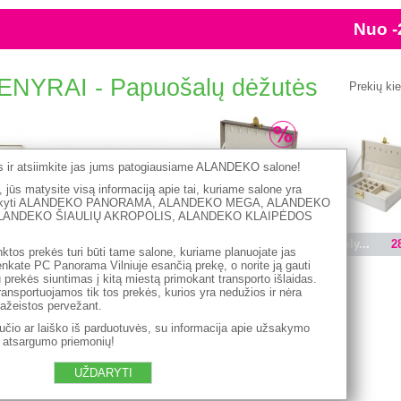
YRAI - Papuošalų dėžutės
Prekių ki
es ir atsiimkite jas jums patogiausiame ALANDEKO salone!
 jūs matysite visą informaciją apie tai, kuriame salone yra
užsakyti ALANDEKO PANORAMA, ALANDEKO MEGA, ALANDEKO
LANDEKO ŠIAULIŲ AKROPOLIS, ALANDEKO KLAIPĖDOS
8.90 €
Papuoš...
22.00 €
Papuoš...
21.54 €
Juvely...
2
nktos prekės turi būti tame salone, kuriame planuojate jas
irenkate PC Panorama Vilniuje esančią prekę, o norite ją gauti
au prekės siuntimas į kitą miestą primokant transporto išlaidas.
ransportuojamos tik tos prekės, kurios yra nedužios ir nėra
pažeistos pervežant.
čio ar laiško iš parduotuvės, su informacija apie užsakymo
ų atsargumo priemonių!
UŽDARYTI