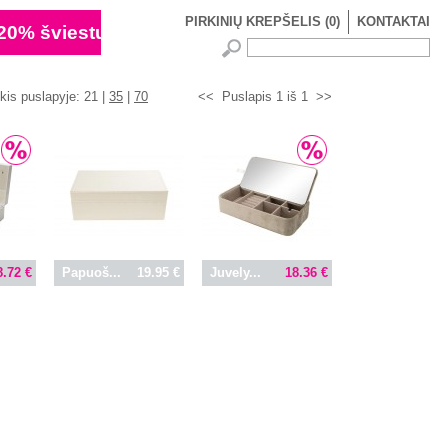
PIRKINIŲ KREPŠELIS
(
0
)
KONTAKTAI
ekis puslapyje:
21 |
35
|
70
<<
Puslapis 1 iš 1
>>
8.72 €
Papuoš...
19.95 €
Juvely...
18.36 €