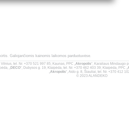
skirtis. Galiojančiomis kainomis laikomos parduotuvėse.
9, Vilnius, tel. Nr. +370 521 997 85; Kaunas, PPC „
Akropolis
“, Karaliaus Mindaugo p
pėda, „
DECO
“, Dubysos g. 19, Klaipėda, tel. Nr. +370 462 403 39; Klaipėda, PPC „
„
Akropolis
“, Aido g. 8, Šiauliai, tel. Nr. +370 412 1
© 2023 ALANDEKO