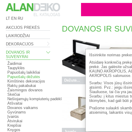
LT
EN
RU
DOVANOS IR SUVEN
AKCIJOS PREKĖS
LAIKRODŽIAI
DEKORACIJOS
DOVANOS IR
Išsirinkite norimas prek
SUVENYRAI
Atsidarę konkrečią prekę,
Žaidimai
prekė. Jas galėsite 
Taupyklės
KAUNO AKROPOLIS, A
Papuošalų laikikliai
AKROPOLIS salonuose.
Papuošalų dėžutės
Dėžutė...
35.90 €
Dėžutė...
Kimštinės dekoracijos
Svarbu: Visos jūsų išsiri
Raktų pakabukai
atsiimti. Pvz.: jeigu išs
Žaismingos dovanos
Šiauliuose, tai čia yra j
Skėčiai
Svarbu: į kitus miestus t
Nešiojamųjų kompiuterių padėklai
tikimybės, kad gali būti 
Atšvaitai
Dovanos vaikams
Prašome sulaukti skambu
Gyvūnams
atsiėmimą, laikantis vis
Įvairūs
Atvirukai
Krepšiai
Knygos
Juvely...
42.95 €