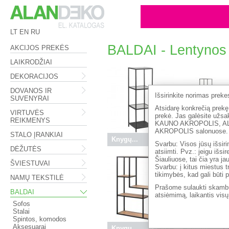
LT
EN
RU
BALDAI - Lentynos
AKCIJOS PREKĖS
LAIKRODŽIAI
DEKORACIJOS
DOVANOS IR
Išsirinkite norimas prek
SUVENYRAI
Atsidarę konkrečią prekę,
VIRTUVĖS
prekė. Jas galėsite 
REIKMENYS
KAUNO AKROPOLIS, A
AKROPOLIS salonuose.
STALO ĮRANKIAI
Knygų...
99.50 €
Knygų...
24
Svarbu: Visos jūsų išsiri
DĖŽUTĖS
atsiimti. Pvz.: jeigu išs
Šiauliuose, tai čia yra j
ŠVIESTUVAI
Svarbu: į kitus miestus t
tikimybės, kad gali būti 
NAMŲ TEKSTILĖ
Prašome sulaukti skambu
BALDAI
atsiėmimą, laikantis vis
Sofos
Stalai
Spintos, komodos
Aksesuarai
Knygų...
99.50 €
Knygų...
15