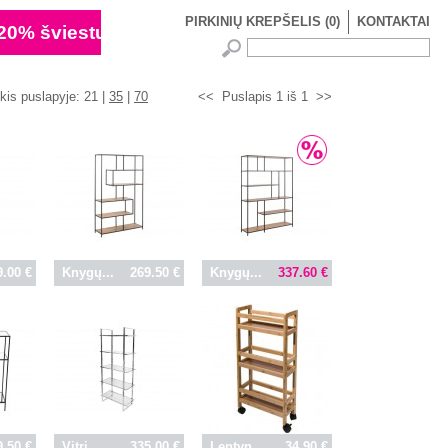
PIRKINIŲ KREPŠELIS
(
0
)
KONTAKTAI
ekis puslapyje:
21 |
35
|
70
<<
Puslapis 1 iš 1
>>
9.00 €
Knygų...
269.50 €
Knygų...
337.60 €
9.50 €
Vitri...
335.00 €
Lentyn...
34.90 €