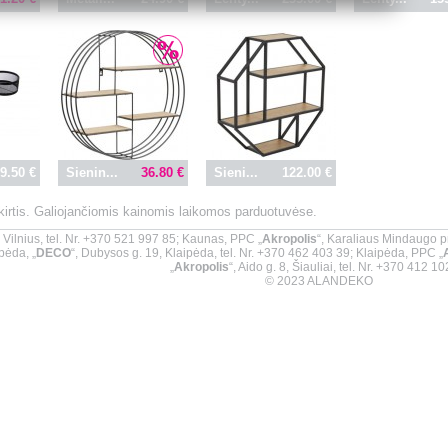
9.50 €
Sienin...
36.80 €
Sieni...
122.00 €
skirtis. Galiojančiomis kainomis laikomos parduotuvėse.
9, Vilnius, tel. Nr. +370 521 997 85; Kaunas, PPC „
Akropolis
“, Karaliaus Mindaugo p
pėda, „
DECO
“, Dubysos g. 19, Klaipėda, tel. Nr. +370 462 403 39; Klaipėda, PPC „
„
Akropolis
“, Aido g. 8, Šiauliai, tel. Nr. +370 412 1
© 2023 ALANDEKO