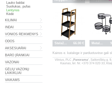
Lauko baldai
Suoliukas, pufas
Lentynos
Kėdė
KILIMAI
INDAI
VONIOS REIKMENYS
ODOS
Stelaž...
66.00 €
Metal...
9
AKSESUARAI
Kainos e. kataloge ir parduotuvėse gali 
BARO ĮRANKIAI
Vilnius, PLC „
Panorama
“, Saltoniškių g. 
VAZONAI
Kaunas, tel. Nr. +370 374 020 33; Klai
GĖLIŲ VAZONŲ
LAIKIKLIAI
VAIKAMS