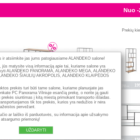
Prekių ki
es ir atsiimkite jas jums patogiausiame ALANDEKO salone!
 jūs matysite visą informaciją apie tai, kuriame salone yra
užsakyti ALANDEKO PANORAMA, ALANDEKO MEGA, ALANDEKO
LANDEKO ŠIAULIŲ AKROPOLIS, ALANDEKO KLAIPĖDOS
9.90 €
Knygų...
148.00 €
Knygų...
269.90 €
Knygų...
19
nktos prekės turi būti tame salone, kuriame planuojate jas
irenkate PC Panorama Vilniuje esančią prekę, o norite ją gauti
au prekės siuntimas į kitą miestą primokant transporto išlaidas.
ransportuojamos tik tos prekės, kurios yra nedužios ir nėra
pažeistos pervežant.
čio ar laiško iš parduotuvės, su informacija apie užsakymo
ų atsargumo priemonių!
UŽDARYTI
1.20 €
Metali...
24.90 €
Lenty...
235.00 €
Lenty...
15