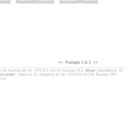
<<
Puslapis 1 iš 1
>>
r. 49, Kaunas, tel. Nr. +370 372 144 37; Kaunas, PLC „
Mega
“, Islandijos pl. 32,
Akropolis
“, Taikos pr. 61, Klaipėda, tel. Nr. +370 462 414 98; Šiauliai, PPC
02 14