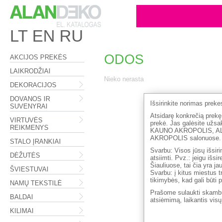
LT
EN
RU
ODOS
AKCIJOS PREKĖS
LAIKRODŽIAI
Nieko nerasta
DEKORACIJOS
DOVANOS IR
Išsirinkite norimas prek
SUVENYRAI
Atsidarę konkrečią prekę,
VIRTUVĖS
prekė. Jas galėsite 
REIKMENYS
KAUNO AKROPOLIS, A
AKROPOLIS salonuose.
STALO ĮRANKIAI
Svarbu: Visos jūsų išsiri
DĖŽUTĖS
atsiimti. Pvz.: jeigu išs
Šiauliuose, tai čia yra j
ŠVIESTUVAI
Svarbu: į kitus miestus t
tikimybės, kad gali būti 
NAMŲ TEKSTILĖ
Prašome sulaukti skambu
BALDAI
atsiėmimą, laikantis vis
KILIMAI